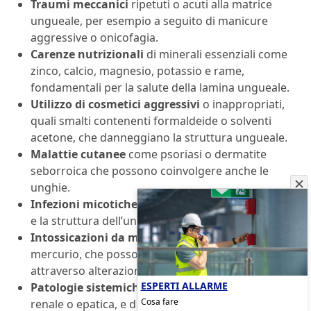
Traumi meccanici
ripetuti o acuti alla matrice
ungueale, per esempio a seguito di manicure
aggressive o onicofagia.
Carenze nutrizionali
di minerali essenziali come
zinco, calcio, magnesio, potassio e rame,
fondamentali per la salute della lamina ungueale.
Utilizzo di cosmetici aggressivi
o inappropriati,
quali smalti contenenti formaldeide o solventi
acetone, che danneggiano la struttura ungueale.
Malattie cutanee
come psoriasi o dermatite
seborroica che possono coinvolgere anche le
unghie.
Infezioni micotiche
che alterano la pigmentazione
e la struttura dell’unghia.
Intossicazioni da metalli pesanti
, come piombo o
mercurio, che possono manifestarsi anche
attraverso alterazioni ungueali.
ESPERTI ALLARME
Patologie sistemiche
come anemia, insufficienza
Cosa fare
renale o epatica, e disturbi autoimmuni.