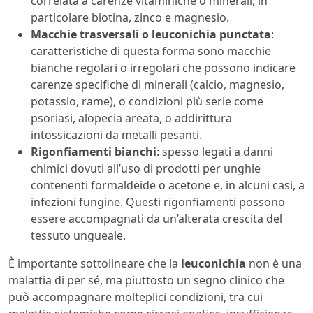
correlata a carenze vitaminiche o minerali, in
particolare biotina, zinco e magnesio.
Macchie trasversali o leuconichia punctata
:
caratteristiche di questa forma sono macchie
bianche regolari o irregolari che possono indicare
carenze specifiche di minerali (calcio, magnesio,
potassio, rame), o condizioni più serie come
psoriasi, alopecia areata, o addirittura
intossicazioni da metalli pesanti.
Rigonfiamenti bianchi
: spesso legati a danni
chimici dovuti all’uso di prodotti per unghie
contenenti formaldeide o acetone e, in alcuni casi, a
infezioni fungine. Questi rigonfiamenti possono
essere accompagnati da un’alterata crescita del
tessuto ungueale.
È importante sottolineare che la
leuconichia
non è una
malattia di per sé, ma piuttosto un segno clinico che
può accompagnare molteplici condizioni, tra cui