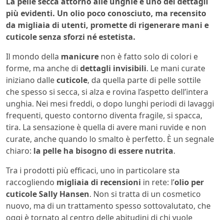
La pelle secca attorno alle unghie è uno dei dettagli
più evidenti. Un olio poco conosciuto, ma recensito
da migliaia di utenti, promette di rigenerare mani e
cuticole senza sforzi né estetista.
Il mondo della
manicure
non è fatto solo di colori e
forme, ma anche di
dettagli invisibili
. Le mani curate
iniziano dalle
cuticole
, da quella parte di pelle sottile
che spesso si secca, si alza e rovina l’aspetto dell’intera
unghia. Nei mesi freddi, o dopo lunghi periodi di lavaggi
frequenti, questo contorno diventa fragile, si spacca,
tira. La sensazione è quella di avere mani ruvide e non
curate, anche quando lo smalto è perfetto. È un segnale
chiaro:
la pelle ha bisogno di essere nutrita
.
Tra i prodotti più efficaci, uno in particolare sta
raccogliendo
migliaia di recensioni
in rete: l’
olio per
cuticole Sally Hansen
. Non si tratta di un cosmetico
nuovo, ma di un trattamento spesso sottovalutato, che
oggi è tornato al centro delle abitudini di chi vuole