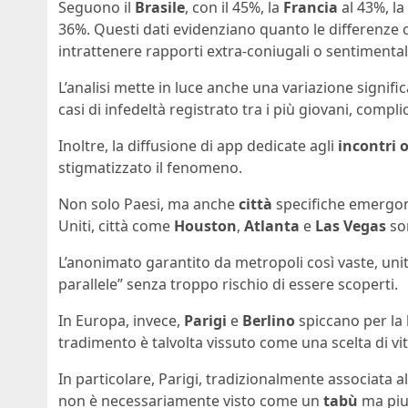
Seguono il
Brasile
, con il 45%, la
Francia
al 43%, la
36%. Questi dati evidenziano quanto le differenze c
intrattenere rapporti extra-coniugali o sentimentali 
L’analisi mette in luce anche una variazione significa
casi di infedeltà registrato tra i più giovani, compli
Inoltre, la diffusione di app dedicate agli
incontri 
stigmatizzato il fenomeno.
Non solo Paesi, ma anche
città
specifiche emergono 
Uniti, città come
Houston
,
Atlanta
e
Las Vegas
son
L’anonimato garantito da metropoli così vaste, unito a
parallele” senza troppo rischio di essere scoperti.
In Europa, invece,
Parigi
e
Berlino
spiccano per la 
tradimento è talvolta vissuto come una scelta di vit
In particolare, Parigi, tradizionalmente associata a
non è necessariamente visto come un
tabù
ma piu