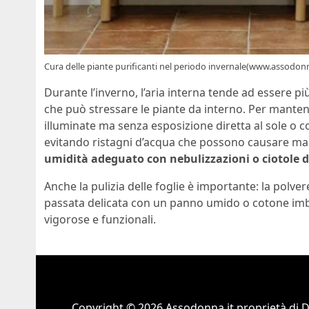
Cura delle piante purificanti nel periodo invernale(www.assodonn
Durante l’inverno, l’aria interna tende ad essere pi
che può stressare le piante da interno. Per manten
illuminate ma senza esposizione diretta al sole o c
evitando ristagni d’acqua che possono causare mar
umidità adeguato con nebulizzazioni o ciotole d
Anche la pulizia delle foglie è importante: la polve
passata delicata con un panno umido o cotone imbe
vigorose e funzionali.
Copyright © 2026 Assodonna.it proprietà di 