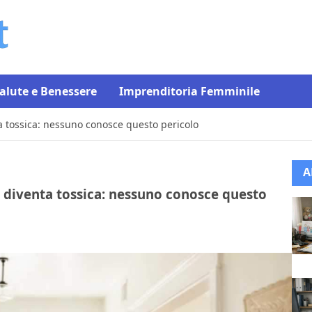
alute e Benessere
Imprenditoria Femminile
nta tossica: nessuno conosce questo pericolo
A
ua diventa tossica: nessuno conosce questo