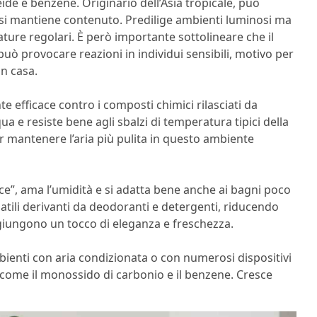
de e benzene. Originario dell’Asia tropicale, può
 si mantiene contenuto. Predilige ambienti luminosi ma
ature regolari. È però importante sottolineare che il
 può provocare reazioni in individui sensibili, motivo per
in casa.
e efficace contro i composti chimici rilasciati da
a e resiste bene agli sbalzi di temperatura tipici della
 mantenere l’aria più pulita in questo ambiente
ce”, ama l’umidità e si adatta bene anche ai bagni poco
latili derivanti da deodoranti e detergenti, riducendo
aggiungono un tocco di eleganza e freschezza.
mbienti con aria condizionata o con numerosi dispositivi
i come il monossido di carbonio e il benzene. Cresce