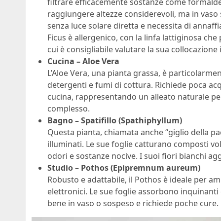
filtrare efficacemente sostanze come formaldei
raggiungere altezze considerevoli, ma in vaso
senza luce solare diretta e necessita di annaffi
Ficus è allergenico, con la linfa lattiginosa che
cui è consigliabile valutare la sua collocazione 
Cucina – Aloe Vera
L’Aloe Vera, una pianta grassa, è particolarment
detergenti e fumi di cottura. Richiede poca acqu
cucina, rappresentando un alleato naturale per
complesso.
Bagno – Spatifillo (Spathiphyllum)
Questa pianta, chiamata anche “giglio della pa
illuminati. Le sue foglie catturano composti vo
odori e sostanze nocive. I suoi fiori bianchi 
Studio – Pothos (Epipremnum aureum)
Robusto e adattabile, il Pothos è ideale per a
elettronici. Le sue foglie assorbono inquinant
bene in vaso o sospeso e richiede poche cure.