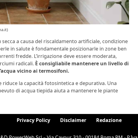
a.it)
ù secca a causa del riscaldamento artificiale, condizione
erle in salute è fondamentale posizionarle in zone ben
orrenti fredde. L’irrigazione deve essere moderata,
ciumi radicali.
È consigliabile mantenere un livello di
’acqua vicino ai termosifoni.
re riduce la capacità fotosintetica e depurativa. Una
vuto di acqua tiepida aiuta a mantenere le piante
Privacy Policy
Disclaimer
Redazione
D&D PowerWeb Srl – Via Cavour 310 - 00184 Roma RM - P.Iva