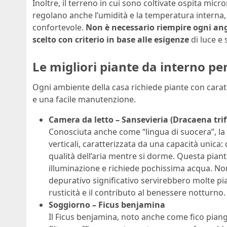
Inoltre, il terreno in cui sono coltivate ospita mic
regolano anche l’umidità e la temperatura interna
confortevole.
Non è necessario riempire ogni an
scelto con criterio in base alle esigenze
di luce e 
Le migliori piante da interno p
Ogni ambiente della casa richiede piante con caratt
e una facile manutenzione.
Camera da letto – Sansevieria (Dracaena trif
Conosciuta anche come “lingua di suocera”, la S
verticali, caratterizzata da una capacità unica:
qualità dell’aria mentre si dorme. Questa piant
illuminazione e richiede pochissima acqua. No
depurativo significativo servirebbero molte pia
rusticità e il contributo al benessere notturno.
Soggiorno – Ficus benjamina
Il Ficus benjamina, noto anche come fico piang