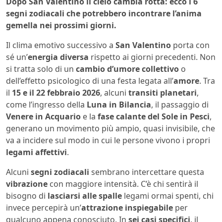
Dopo San Valentino il cielo cambia rotta: ecco i 6
segni zodiacali che potrebbero incontrare l’anima
gemella nei prossimi giorni.
Il clima emotivo successivo a
San Valentino
porta con
sé un’
energia diversa
rispetto ai giorni precedenti. Non
si tratta solo di un
cambio d’umore collettivo
o
dell’effetto psicologico di una festa legata all’
amore
. Tra
il
15 e il 22 febbraio 2026
, alcuni
transiti planetari
,
come l’ingresso della
Luna in Bilancia
, il passaggio di
Venere in Acquario
e la
fase calante del Sole in Pesci
,
generano un movimento più ampio, quasi invisibile, che
va a incidere sul modo in cui le persone vivono i propri
legami affettivi
.
Alcuni
segni zodiacali
sembrano intercettare questa
vibrazione
con maggiore intensità. C’è chi sentirà il
bisogno di
lasciarsi alle spalle
legami ormai spenti, chi
invece percepirà un’
attrazione inspiegabile
per
qualcuno appena conosciuto. In
sei casi specifici
, il