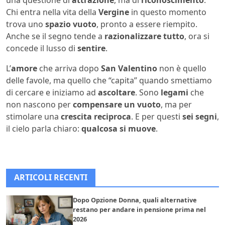
una questione di
attrazione
, ma di
riconoscimento
.
Chi entra nella vita della
Vergine
in questo momento
trova uno
spazio vuoto
, pronto a essere riempito.
Anche se il segno tende a
razionalizzare tutto
, ora si
concede il lusso di
sentire
.
L’
amore
che arriva dopo
San Valentino
non è quello
delle favole, ma quello che “capita” quando smettiamo
di cercare e iniziamo ad
ascoltare
. Sono
legami
che
non nascono per
compensare un vuoto
, ma per
stimolare una
crescita reciproca
. E per questi
sei segni
,
il cielo parla chiaro:
qualcosa si muove
.
ARTICOLI RECENTI
Dopo Opzione Donna, quali alternative
restano per andare in pensione prima nel
2026