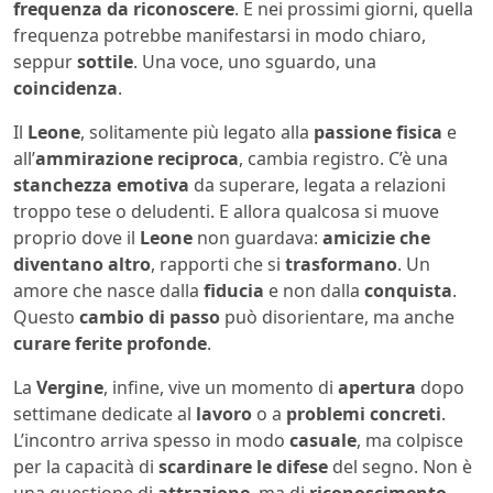
frequenza da riconoscere
. E nei prossimi giorni, quella
frequenza potrebbe manifestarsi in modo chiaro,
seppur
sottile
. Una voce, uno sguardo, una
coincidenza
.
Il
Leone
, solitamente più legato alla
passione fisica
e
all’
ammirazione reciproca
, cambia registro. C’è una
stanchezza emotiva
da superare, legata a relazioni
troppo tese o deludenti. E allora qualcosa si muove
proprio dove il
Leone
non guardava:
amicizie che
diventano altro
, rapporti che si
trasformano
. Un
amore che nasce dalla
fiducia
e non dalla
conquista
.
Questo
cambio di passo
può disorientare, ma anche
curare ferite profonde
.
La
Vergine
, infine, vive un momento di
apertura
dopo
settimane dedicate al
lavoro
o a
problemi concreti
.
L’incontro arriva spesso in modo
casuale
, ma colpisce
per la capacità di
scardinare le difese
del segno. Non è