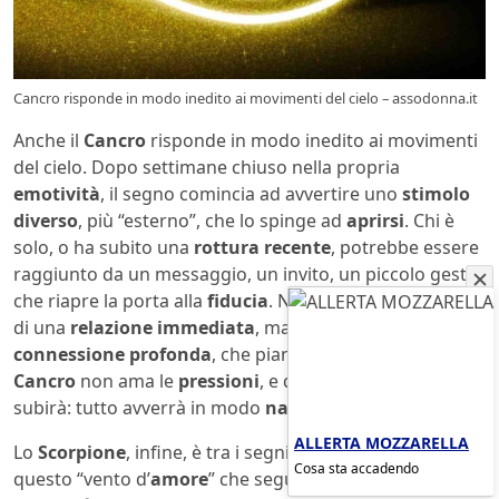
Cancro risponde in modo inedito ai movimenti del cielo – assodonna.it
Anche il
Cancro
risponde in modo inedito ai movimenti
del cielo. Dopo settimane chiuso nella propria
emotività
, il segno comincia ad avvertire uno
stimolo
diverso
, più “esterno”, che lo spinge ad
aprirsi
. Chi è
solo, o ha subito una
rottura recente
, potrebbe essere
raggiunto da un messaggio, un invito, un piccolo gesto
che riapre la porta alla
fiducia
. Non è detto che si tratti
di una
relazione immediata
, ma si attiva una
connessione profonda
, che pian piano si farà spazio. Il
Cancro
non ama le
pressioni
, e questa volta non ne
subirà: tutto avverrà in modo
naturale
.
ALLERTA MOZZARELLA
Lo
Scorpione
, infine, è tra i segni più attraversati da
Cosa sta accadendo
questo “vento d’
amore
” che segue il
14 febbraio
. La sua