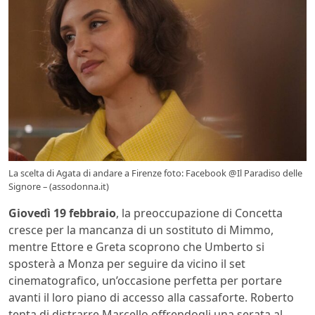
La scelta di Agata di andare a Firenze foto: Facebook @Il Paradiso delle
Signore – (assodonna.it)
Giovedì 19 febbraio
, la preoccupazione di Concetta
cresce per la mancanza di un sostituto di Mimmo,
mentre Ettore e Greta scoprono che Umberto si
sposterà a Monza per seguire da vicino il set
cinematografico, un’occasione perfetta per portare
avanti il loro piano di accesso alla cassaforte. Roberto
tenta di distrarre Marcello offrendogli una serata al