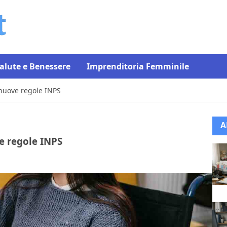
alute e Benessere
Imprenditoria Femminile
 nuove regole INPS
A
e regole INPS