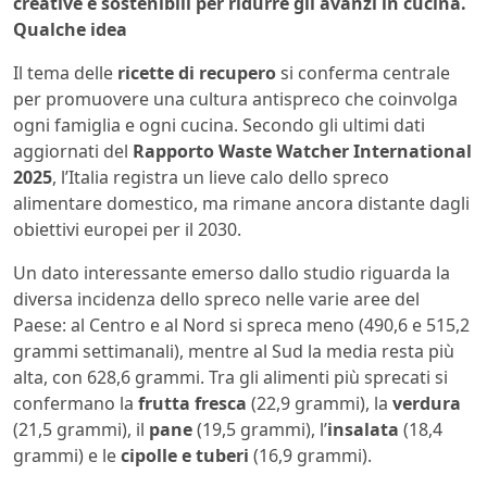
creative e sostenibili per ridurre gli avanzi in cucina.
Qualche idea
Il tema delle
ricette di recupero
si conferma centrale
per promuovere una cultura antispreco che coinvolga
ogni famiglia e ogni cucina. Secondo gli ultimi dati
aggiornati del
Rapporto Waste Watcher International
2025
, l’Italia registra un lieve calo dello spreco
alimentare domestico, ma rimane ancora distante dagli
obiettivi europei per il 2030.
Un dato interessante emerso dallo studio riguarda la
diversa incidenza dello spreco nelle varie aree del
Paese: al Centro e al Nord si spreca meno (490,6 e 515,2
grammi settimanali), mentre al Sud la media resta più
alta, con 628,6 grammi. Tra gli alimenti più sprecati si
confermano la
frutta fresca
(22,9 grammi), la
verdura
(21,5 grammi), il
pane
(19,5 grammi), l’
insalata
(18,4
grammi) e le
cipolle e tuberi
(16,9 grammi).